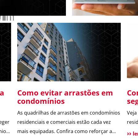
de fim de a
ça
Como evitar arrastões em
Con
condomínios
se
As quadrilhas de arrastões em condomínios
Veja
eger
residenciais e comerciais estão cada vez
resi
io,
mais equipadas. Confira como reforçar a
l