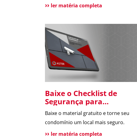
seus moradores.
ler matéria completa
Baixe o Checklist de
Segurança para
Condomínios
Baixe o material gratuito e torne seu
condomínio um local mais seguro.
ler matéria completa