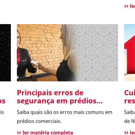
l
Principais erros de
Cu
os
segurança em prédios
re
comerciais
fér
is
Saiba quais são os erros mais comuns em
Saib
prédios comerciais.
de fé
ler matéria completa
l