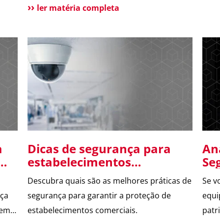
os.
sua segurança.
ler matéria completa
stão
ância
a
Dicas de segurança para
An
estabelecimentos
Se
comerciais
Ga
Descubra quais são as melhores práticas de
Se v
Ad
nça
segurança para garantir a proteção de
equi
gem
estabelecimentos comerciais.
patr