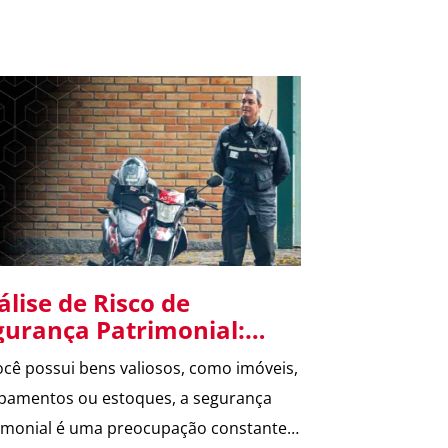
álise de Risco de
gurança Patrimonial:
rantindo a Proteção
ocê possui bens valiosos, como imóveis,
equada
pamentos ou estoques, a segurança
imonial é uma preocupação constante.