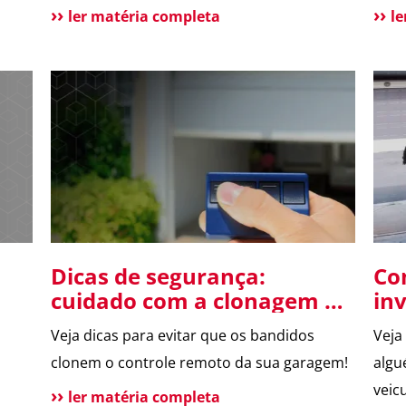
A pr
ler matéria completa
l
esse
seus
Nest
risc
que 
Dicas de segurança:
Co
cuidado com a clonagem do
in
controle remoto da
po
Veja dicas para evitar que os bandidos
Veja
garagem
clonem o controle remoto da sua garagem!
algu
veicu
ler matéria completa