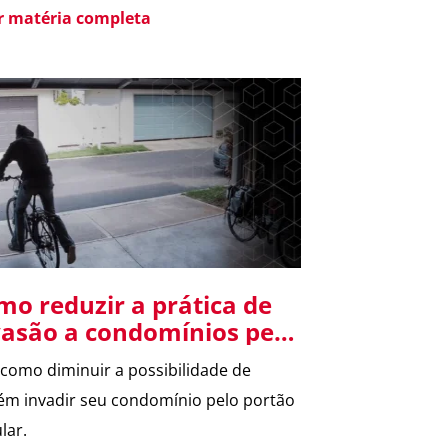
oteção adequada desses ativos é
er matéria completa
ncial para garantir a continuidade de
 negócios e evitar perdas significativas.
e artigo, vamos explorar a análise de
o de segurança patrimonial e mostrar o
deve ser levado em consideração […]
mo reduzir a prática de
vasão a condomínios pelo
rtão veicular?
 como diminuir a possibilidade de
ém invadir seu condomínio pelo portão
lar.