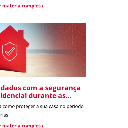
er matéria completa
idados com a segurança
sidencial durante as
ias
a como proteger a sua casa no período
rias.
er matéria completa