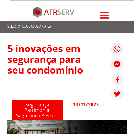
SELECIONE A CATEGORIA
5 inovações em
segurança para
seu condomínio
Segurança
13/11/2023
Patrimonial
Segurança Pessoal