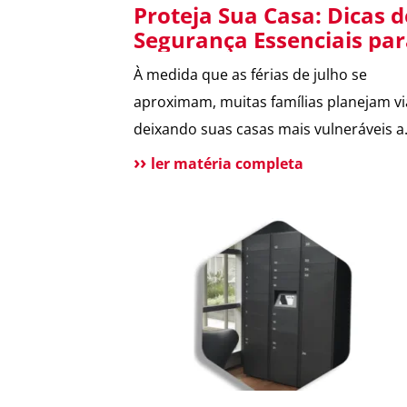
Proteja Sua Casa: Dicas d
Segurança Essenciais pa
as Férias de Julho
À medida que as férias de julho se
aproximam, muitas famílias planejam vi
deixando suas casas mais vulneráveis a
criminosos. Este post oferece 14 dicas
ler matéria completa
essenciais para manter sua residência
segura durante sua ausência, assegur
férias tranquilas. Entre as recomendaç
estão: planejar entregas de forma que 
acumulem indícios de ausência, usar
campainhas inteligentes e redirecionar
chamadas fixas para o celular, instalar
sistemas de iluminação temporizados,
fortalecer laços com vizinhos vigilantes,