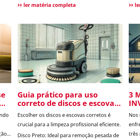
s
vantagens e benefícios para a população
perí
ler matéria completa
l
Situações de uso Como funciona?
aume
uma
Funcionalidades do aplicativo O que pode
te a
melhorar no App? Atendimento tradicional
prin
ainda disponível Conclusão O app 190
dest
melhora a comunicação […]
se
Guia prático para uso
3 
correto de discos e escovas
IN
na limpeza profissional.
CO
ando
Escolher os discos e escovas corretos é
Nos 
crucial para a limpeza profissional eficiente.
enfr
ção,
três
Disco Preto: Ideal para remoção pesada de