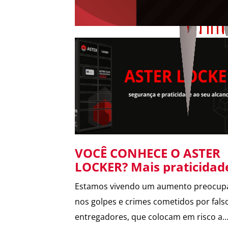
VOCÊ CONHECE O ASTER
LOCKER? Mais praticidad
segurança para suas
Estamos vivendo um aumento preocup
entregas no condomínio.
nos golpes e crimes cometidos por fals
entregadores, que colocam em risco a