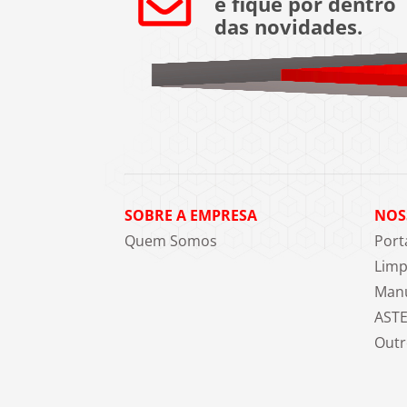
e fique por dentro
das novidades.
SOBRE A EMPRESA
NOS
Quem Somos
Port
Limp
Manu
AST
Outr