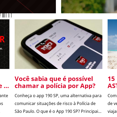
portão
Você sabia que é possível
15
e e
chamar a polícia por App?
AS
ante
Conheça o app 190 SP, uma alternativa para
Com 
os
comunicar situações de risco à Polícia de
de v
São Paulo. O que é o App 190 SP? Principais
viaj