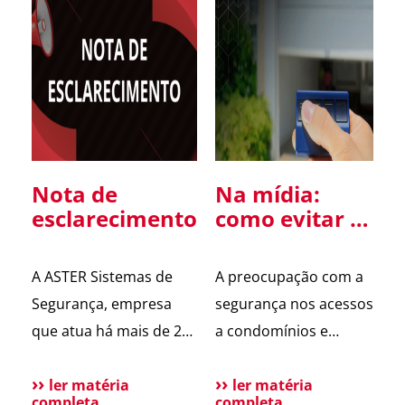
Nota de
Na mídia:
esclarecimento
como evitar a
clonagem de
controle de
A ASTER Sistemas de
A preocupação com a
portão
Segurança, empresa
segurança nos acessos
que atua há mais de 20
a condomínios e
anos em São Paulo nos
empresas voltou ao
segmentos de
ler matéria
debate após um caso
ler matéria
completa
completa