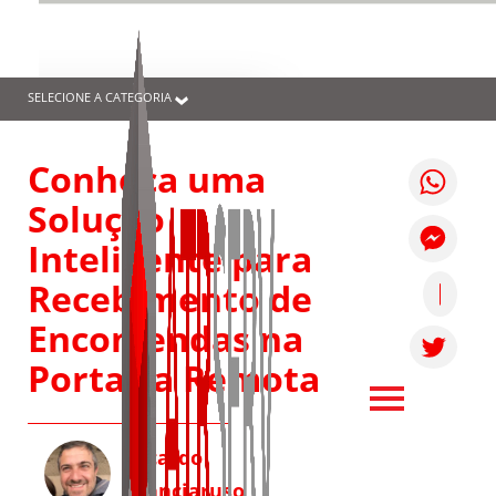
SELECIONE A CATEGORIA
Conheça uma
Solução
Inteligente para
Recebimento de
Encomendas na
Portaria Remota
Ricardo
Cianciaruso