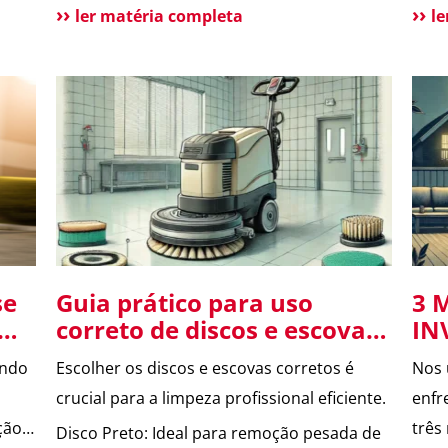
s
vantagens e benefícios para a população
perí
ler matéria completa
l
Situações de uso Como funciona?
aume
uma
Funcionalidades do aplicativo O que pode
te a
melhorar no App? Atendimento tradicional
prin
ainda disponível Conclusão O app 190
dest
melhora a comunicação […]
se
Guia prático para uso
3 
correto de discos e escovas
IN
na limpeza profissional.
CO
ando
Escolher os discos e escovas corretos é
Nos 
crucial para a limpeza profissional eficiente.
enfr
ção,
três
Disco Preto: Ideal para remoção pesada de