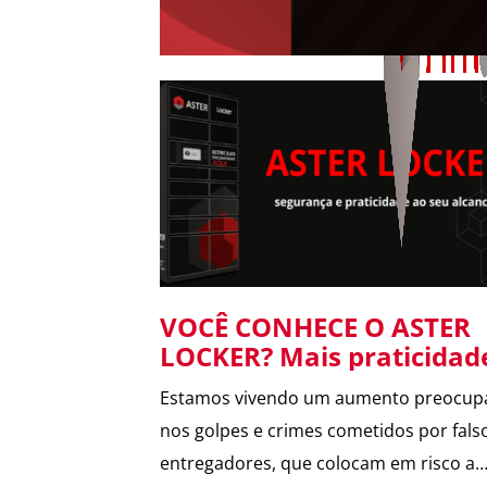
VOCÊ CONHECE O ASTER
LOCKER? Mais praticidad
segurança para suas
Estamos vivendo um aumento preocup
entregas no condomínio.
nos golpes e crimes cometidos por fals
entregadores, que colocam em risco a