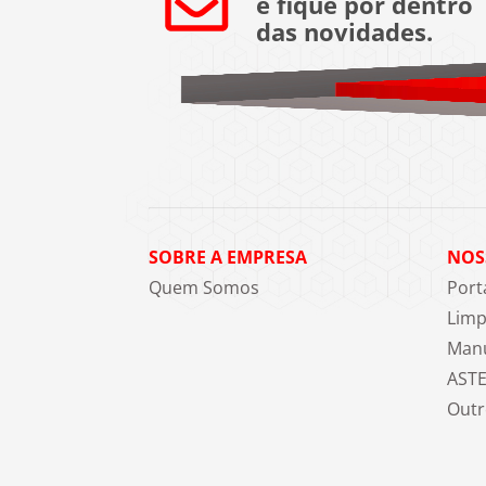
e fique por dentro
das novidades.
SOBRE A EMPRESA
NOS
Quem Somos
Port
Limp
Manu
AST
Outr