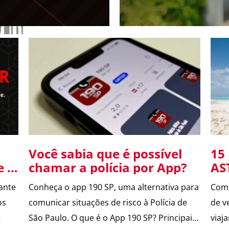
portão
Você sabia que é possível
15
e e
chamar a polícia por App?
AS
ante
Conheça o app 190 SP, uma alternativa para
Com 
os
comunicar situações de risco à Polícia de
de v
São Paulo. O que é o App 190 SP? Principais
viaj