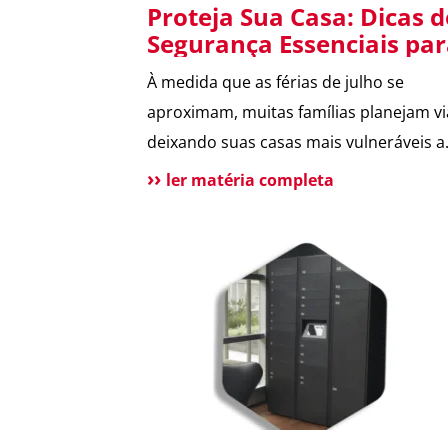
Proteja Sua Casa: Dicas d
Segurança Essenciais pa
as Férias de Julho
À medida que as férias de julho se
aproximam, muitas famílias planejam vi
deixando suas casas mais vulneráveis a
criminosos. Este post oferece 14 dicas
ler matéria completa
essenciais para manter sua residência
segura durante sua ausência, assegur
férias tranquilas. Entre as recomendaç
estão: planejar entregas de forma que 
acumulem indícios de ausência, usar
campainhas inteligentes e redirecionar
chamadas fixas para o celular, instalar
sistemas de iluminação temporizados,
fortalecer laços com vizinhos vigilantes,