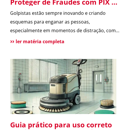
Proteger de Fraudes com PIX e
Cartão de Crédito
Golpistas estão sempre inovando e criando
esquemas para enganar as pessoas,
especialmente em momentos de distração, como
datas comemorativas e ocasiões especiais. Um
ler matéria completa
dos golpes mais comuns atualmente é o Golpe na
Entrega, que envolve o uso de PIX e cartões de
crédito. Descubra como ele funciona e como
evitar ser uma vítima. O que […]
Guia prático para uso correto