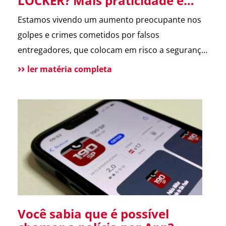
LOCKER? Mais praticidade e
segurança para suas entregas
Estamos vivendo um aumento preocupante nos
no condomínio.
golpes e crimes cometidos por falsos
entregadores, que colocam em risco a segurança
dos moradores e a rotina dos condomínios.
ler matéria completa
Pensando nisso, o ASTER Locker foi desenvolvido
para oferecer uma forma segura de receber
encomendas, eliminando o contato direto entre
entregador e morador. Um armário inteligente,
seguro e disponível […]
Você sabia que é possível