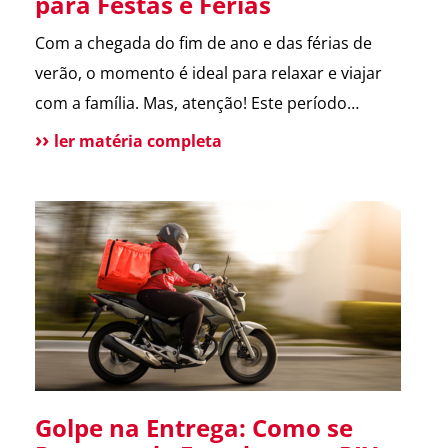
para Festas e Férias
Com a chegada do fim de ano e das férias de
verão, o momento é ideal para relaxar e viajar
com a família. Mas, atenção! Este período
também é marcado por um aumento de
ler matéria completa
incidentes em residências. Para te ajudar a
aproveitar, reunimos as principais dicas de
segurança que destacamos ao longo de 2024.
Confira […]
Golpe na Entrega: Como se