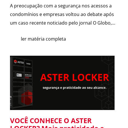
A preocupação com a segurança nos acessos a
condomínios e empresas voltou ao debate após
um caso recente noticiado pelo jornal O Globo,
envolvendo a possível clonagem de controle de
ler matéria completa
portão eletrônico em um assalto fatal em São
Paulo. A reportagem trouxe dicas de especialistas
e contou com a participação da ASTER Sistemas
de Segurança, […]
VOCÊ CONHECE O ASTER