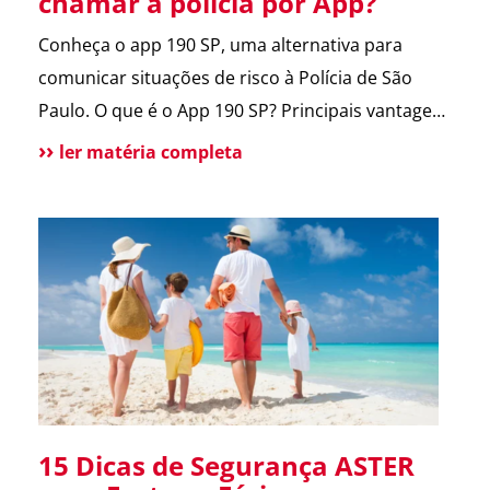
chamar a polícia por App?
Conheça o app 190 SP, uma alternativa para
comunicar situações de risco à Polícia de São
Paulo. O que é o App 190 SP? Principais vantagens
e benefícios para a população Situações de uso
ler matéria completa
Como funciona? Funcionalidades do aplicativo O
que pode melhorar no App? Atendimento
tradicional ainda disponível Conclusão O app 190
melhora a comunicação […]
15 Dicas de Segurança ASTER