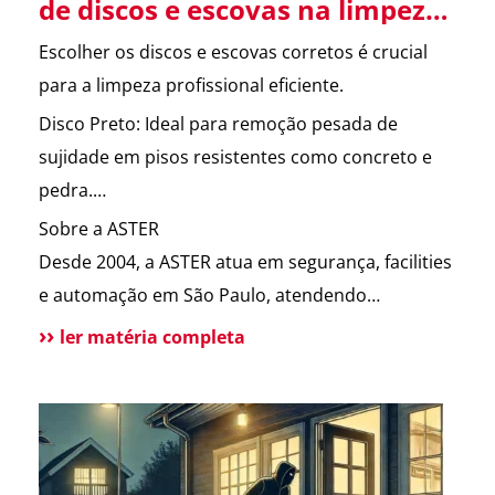
de discos e escovas na limpeza
profissional.
Escolher os discos e escovas corretos é crucial
para a limpeza profissional eficiente.
Disco Preto: Ideal para remoção pesada de
sujidade em pisos resistentes como concreto e
pedra.
Disco Verde: Usado para limpeza intermediária
Sobre a ASTER
em pisos de vinil e linóleo.
Desde 2004, a ASTER atua em segurança, facilities
Disco Vermelho: Perfeito para limpeza leve e
e automação em São Paulo, atendendo
polimento de pisos tratados com cera, mármore
condomínios e empresas com eficiência e
ler matéria completa
e granito.
proximidade. Possuímos certificações ISO 9001 e
Escova: Versátil para diversas superfícies,
CRS, além de autorização da Polícia Federal para
especialmente irregulares como carpetes e
vigilância. Solicite um orçamento sem
concreto texturizado.
compromisso.
Tynex: Altamente abrasiva, indicada para