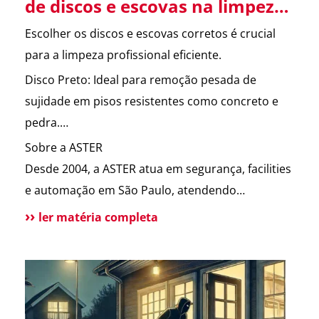
de discos e escovas na limpeza
profissional.
Escolher os discos e escovas corretos é crucial
para a limpeza profissional eficiente.
Disco Preto: Ideal para remoção pesada de
sujidade em pisos resistentes como concreto e
pedra.
Disco Verde: Usado para limpeza intermediária
Sobre a ASTER
em pisos de vinil e linóleo.
Desde 2004, a ASTER atua em segurança, facilities
Disco Vermelho: Perfeito para limpeza leve e
e automação em São Paulo, atendendo
polimento de pisos tratados com cera, mármore
condomínios e empresas com eficiência e
ler matéria completa
e granito.
proximidade. Possuímos certificações ISO 9001 e
Escova: Versátil para diversas superfícies,
CRS, além de autorização da Polícia Federal para
especialmente irregulares como carpetes e
vigilância. Solicite um orçamento sem
concreto texturizado.
compromisso.
Tynex: Altamente abrasiva, indicada para