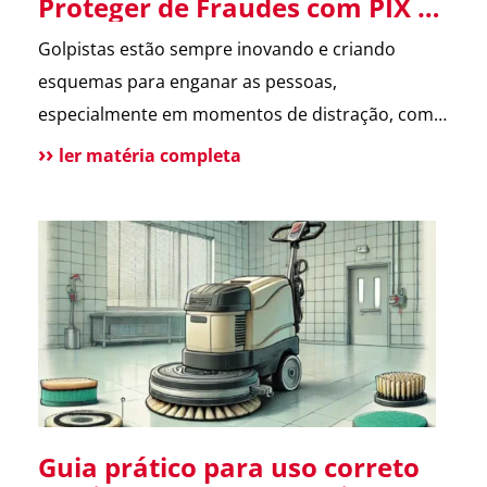
Proteger de Fraudes com PIX e
Cartão de Crédito
Golpistas estão sempre inovando e criando
esquemas para enganar as pessoas,
especialmente em momentos de distração, como
datas comemorativas e ocasiões especiais. Um
ler matéria completa
dos golpes mais comuns atualmente é o Golpe na
Entrega, que envolve o uso de PIX e cartões de
crédito. Descubra como ele funciona e como
evitar ser uma vítima. O que […]
Guia prático para uso correto