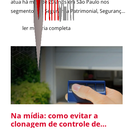
atua há mais de 20 anos em São Paulo nos
segmentos de Segurança Patrimonial, Segurança
Pessoal, Portaria e Facilities, vem a público
ler matéria completa
esclarecer que não possui qualquer relação
societária, comercial ou de atuação com o Grupo
Aster citado em recentes matérias jornalísticas
sobre a operação da Polícia Federal no setor […]
Na mídia: como evitar a
clonagem de controle de
portão