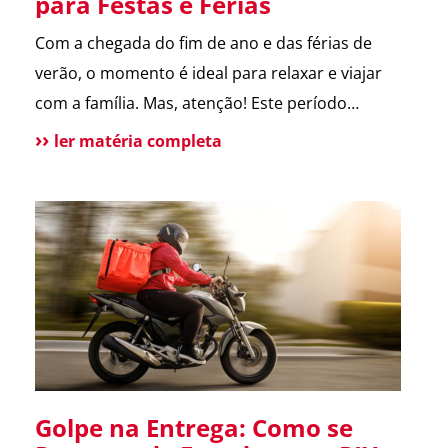
para Festas e Férias
Com a chegada do fim de ano e das férias de
verão, o momento é ideal para relaxar e viajar
com a família. Mas, atenção! Este período
também é marcado por um aumento de
ler matéria completa
incidentes em residências. Para te ajudar a
aproveitar, reunimos as principais dicas de
segurança que destacamos ao longo de 2024.
Confira […]
Golpe na Entrega: Como se