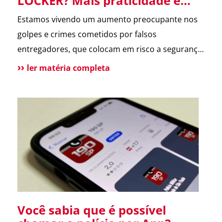
LOCKER? Mais praticidade e
segurança para suas entregas
Estamos vivendo um aumento preocupante nos
no condomínio.
golpes e crimes cometidos por falsos
entregadores, que colocam em risco a segurança
dos moradores e a rotina dos condomínios.
ler matéria completa
Pensando nisso, o ASTER Locker foi desenvolvido
para oferecer uma forma segura de receber
encomendas, eliminando o contato direto entre
entregador e morador. Um armário inteligente,
seguro e disponível […]
Você sabia que é possível