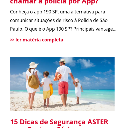
chamar a polícia por App?
Conheça o app 190 SP, uma alternativa para
comunicar situações de risco à Polícia de São
Paulo. O que é o App 190 SP? Principais vantagens
e benefícios para a população Situações de uso
ler matéria completa
Como funciona? Funcionalidades do aplicativo O
que pode melhorar no App? Atendimento
tradicional ainda disponível Conclusão O app 190
melhora a comunicação […]
15 Dicas de Segurança ASTER