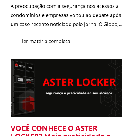
A preocupação com a segurança nos acessos a
condomínios e empresas voltou ao debate após
um caso recente noticiado pelo jornal O Globo,
envolvendo a possível clonagem de controle de
ler matéria completa
portão eletrônico em um assalto fatal em São
Paulo. A reportagem trouxe dicas de especialistas
e contou com a participação da ASTER Sistemas
de Segurança, […]
VOCÊ CONHECE O ASTER