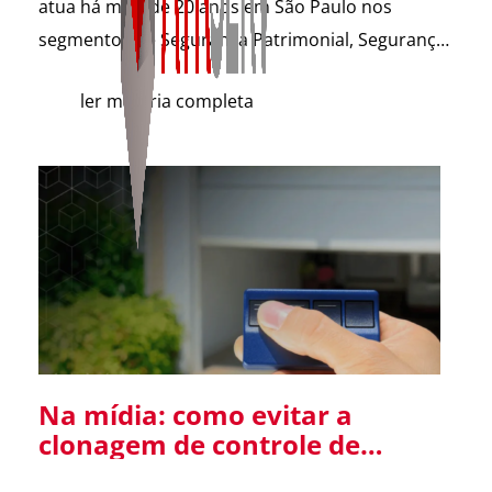
atua há mais de 20 anos em São Paulo nos
segmentos de Segurança Patrimonial, Segurança
Pessoal, Portaria e Facilities, vem a público
ler matéria completa
esclarecer que não possui qualquer relação
societária, comercial ou de atuação com o Grupo
Aster citado em recentes matérias jornalísticas
sobre a operação da Polícia Federal no setor […]
Na mídia: como evitar a
clonagem de controle de
portão