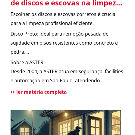
de discos e escovas na limpeza
profissional.
Escolher os discos e escovas corretos é crucial
para a limpeza profissional eficiente.
Disco Preto: Ideal para remoção pesada de
sujidade em pisos resistentes como concreto e
pedra.
Disco Verde: Usado para limpeza intermediária
Sobre a ASTER
em pisos de vinil e linóleo.
Desde 2004, a ASTER atua em segurança, facilities
Disco Vermelho: Perfeito para limpeza leve e
e automação em São Paulo, atendendo
polimento de pisos tratados com cera, mármore
condomínios e empresas com eficiência e
ler matéria completa
e granito.
proximidade. Possuímos certificações ISO 9001 e
Escova: Versátil para diversas superfícies,
CRS, além de autorização da Polícia Federal para
especialmente irregulares como carpetes e
vigilância. Solicite um orçamento sem
concreto texturizado.
compromisso.
Tynex: Altamente abrasiva, indicada para