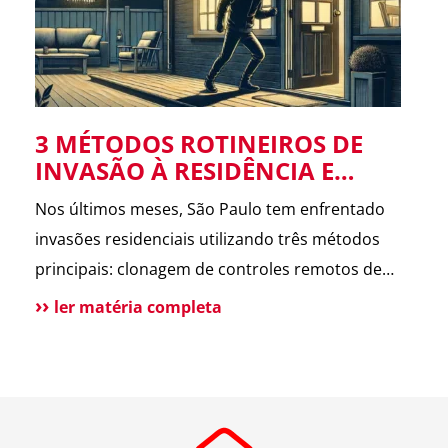
limpezas pesadas em superfícies duras.
A escolha adequada prolonga a vida útil das
superfícies e garante uma limpeza eficiente.
3 MÉTODOS ROTINEIROS DE
INVASÃO À RESIDÊNCIA E
COMO EVITÁ-LOS
Nos últimos meses, São Paulo tem enfrentado
invasões residenciais utilizando três métodos
principais: clonagem de controles remotos de
portões, aproveitamento de portões abertos
ler matéria completa
durante serviços externos e acesso por
propriedades vizinhas desocupadas ou em obras.
Para evitar essas invasões, recomenda-se a
instalação de sistemas anticlonagem, manter