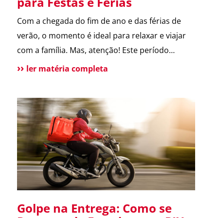
para Festas e Férias
Com a chegada do fim de ano e das férias de
verão, o momento é ideal para relaxar e viajar
com a família. Mas, atenção! Este período
também é marcado por um aumento de
ler matéria completa
incidentes em residências. Para te ajudar a
aproveitar, reunimos as principais dicas de
segurança que destacamos ao longo de 2024.
Confira […]
Golpe na Entrega: Como se