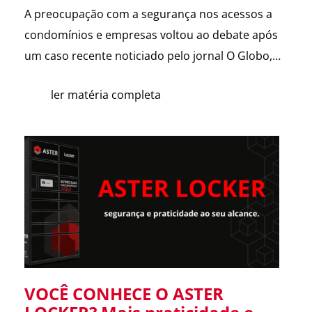
A preocupação com a segurança nos acessos a
condomínios e empresas voltou ao debate após
um caso recente noticiado pelo jornal O Globo,
envolvendo a possível clonagem de controle de
ler matéria completa
portão eletrônico em um assalto fatal em São
Paulo. A reportagem trouxe dicas de especialistas
e contou com a participação da ASTER Sistemas
de Segurança, […]
VOCÊ CONHECE O ASTER