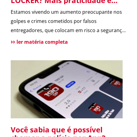
LOCKER? Mais praticidade e
segurança para suas entregas
Estamos vivendo um aumento preocupante nos
no condomínio.
golpes e crimes cometidos por falsos
entregadores, que colocam em risco a segurança
dos moradores e a rotina dos condomínios.
ler matéria completa
Pensando nisso, o ASTER Locker foi desenvolvido
para oferecer uma forma segura de receber
encomendas, eliminando o contato direto entre
entregador e morador. Um armário inteligente,
seguro e disponível […]
Você sabia que é possível