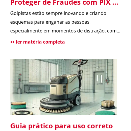
Proteger de Fraudes com PIX e
Cartão de Crédito
Golpistas estão sempre inovando e criando
esquemas para enganar as pessoas,
especialmente em momentos de distração, como
datas comemorativas e ocasiões especiais. Um
ler matéria completa
dos golpes mais comuns atualmente é o Golpe na
Entrega, que envolve o uso de PIX e cartões de
crédito. Descubra como ele funciona e como
evitar ser uma vítima. O que […]
Guia prático para uso correto