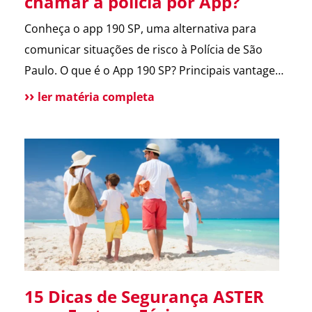
chamar a polícia por App?
Conheça o app 190 SP, uma alternativa para
comunicar situações de risco à Polícia de São
Paulo. O que é o App 190 SP? Principais vantagens
e benefícios para a população Situações de uso
ler matéria completa
Como funciona? Funcionalidades do aplicativo O
que pode melhorar no App? Atendimento
tradicional ainda disponível Conclusão O app 190
melhora a comunicação […]
15 Dicas de Segurança ASTER