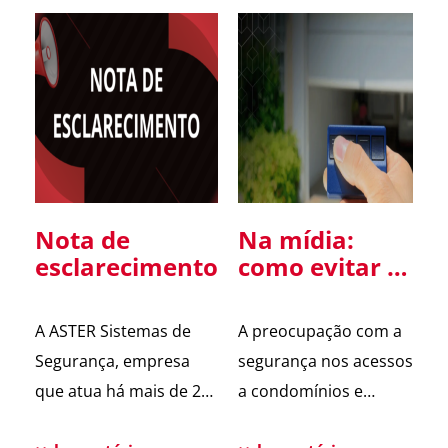
Nota de
Na mídia:
esclarecimento
como evitar a
clonagem de
controle de
A ASTER Sistemas de
A preocupação com a
portão
Segurança, empresa
segurança nos acessos
que atua há mais de 20
a condomínios e
anos em São Paulo nos
empresas voltou ao