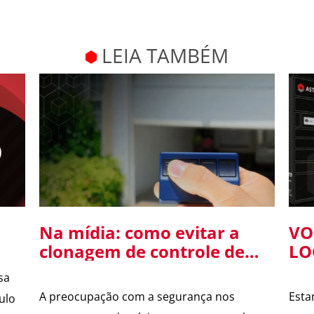
LEIA TAMBÉM
Na mídia: como evitar a
VO
clonagem de controle de
LO
portão
se
sa
en
A preocupação com a segurança nos
Esta
ulo