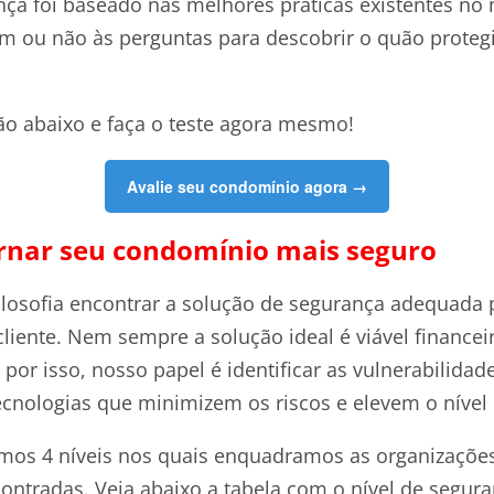
ança foi baseado nas melhores práticas existentes no
im ou não às perguntas para descobrir o quão proteg
ão abaixo e faça o teste agora
mesmo!
Avalie seu condomínio agora →
rnar seu condomínio mais seguro
losofia encontrar a solução de segurança adequada 
cliente. Nem sempre a solução ideal é viável finance
por isso, nosso papel é identificar as vulnerabilidad
cnologias que minimizem os riscos e elevem o nível
amos 4 níveis nos quais enquadramos as organizaçõe
contradas. Veja abaixo a tabela com o nível de segu