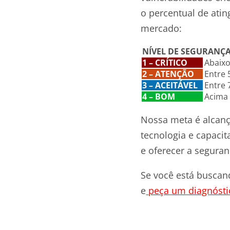
o percentual de ati
mercado:
NÍVEL DE SEGURANÇ
1 – CRÍTICO
Abaix
2 – ATENÇÃO
Entre
3 – ACEITÁVEL
Entre
4 – BOM
Acima
Nossa meta é alcança
tecnologia e capaci
e oferecer a segura
Se você está busca
e
peça um diagnósti