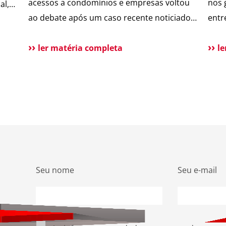
acessos a condomínios e empresas voltou
nos 
al,
ao debate após um caso recente noticiado
entr
, vem
pelo jornal O Globo, envolvendo a possível
segu
clonagem de controle de portão eletrônico
ler matéria completa
cond
l
ou de
em um assalto fatal em São Paulo. A
Lock
reportagem trouxe dicas de especialistas e
form
contou com a participação da ASTER
elim
]
Sistemas de Segurança, […]
entr
inte
Seu nome
Seu e-mail