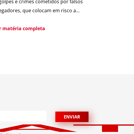
golpes e crimes cometidos por falsos
egadores, que colocam em risco a
rança dos moradores e a rotina dos
omínios. Pensando nisso, o ASTER
er matéria completa
er foi desenvolvido para oferecer uma
a segura de receber encomendas,
inando o contato direto entre
egador e morador. Um armário
ligente, seguro e disponível […]