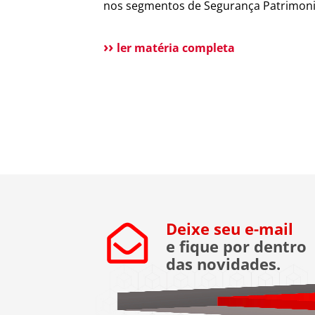
nos segmentos de Segurança Patrimoni
Segurança Pessoal, Portaria e Facilities
a público esclarecer que não possui
ler matéria completa
qualquer relação societária, comercial 
atuação com o Grupo Aster citado em
recentes matérias jornalísticas sobre a
operação da Polícia Federal no setor […
Deixe seu e-mail
e fique por dentro
das novidades.