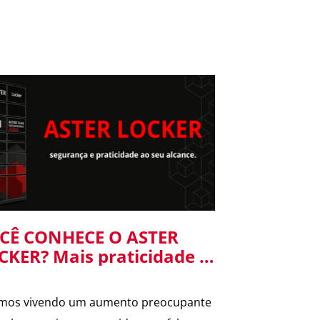
CÊ CONHECE O ASTER
CKER? Mais praticidade e
gurança para suas
tregas no condomínio.
mos vivendo um aumento preocupante