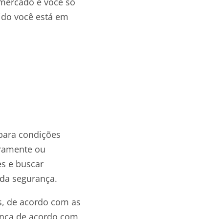
 mercado e você só
ido você está em
para condições
iramente ou
es e buscar
 da segurança.
s, de acordo com as
rança de acordo com