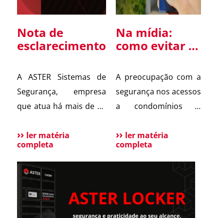
Nota de
Na mídia:
esclarecimento
como evitar a
clonagem de
controle de
A ASTER Sistemas de
A preocupação com a
portão
Segurança, empresa
segurança nos acessos
que atua há mais de 20
a condomínios e
anos em São Paulo nos
empresas voltou ao
segmentos de
ler matéria
debate após um caso
ler matéria
completa
completa
Segurança Patrimonial,
recente noticiado pelo
Segurança Pessoal,
jornal O Globo,
Portaria e Facilities, vem
envolvendo a possível
a público esclarecer
clonagem de controle
que não possui
de portão eletrônico