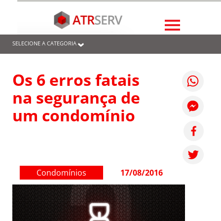
SELECIONE A CATEGORIA
Os 6 erros fatais
na segurança de
um condomínio
Condomínios
17/08/2016