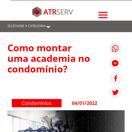
SELECIONE A CATEGORIA
Como montar
uma academia no
condomínio?
Condomínios
04/01/2022